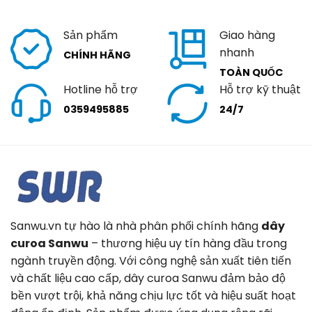
Sản phẩm
Giao hàng
nhanh
CHÍNH HÃNG
TOÀN QUỐC
Hotline hỗ trợ
Hỗ trợ kỹ thuật
0359495885
24/7
Sanwu.vn tự hào là nhà phân phối chính hãng
dây
curoa Sanwu
– thương hiệu uy tín hàng đầu trong
ngành truyền động. Với công nghệ sản xuất tiên tiến
và chất liệu cao cấp, dây curoa Sanwu đảm bảo độ
bền vượt trội, khả năng chịu lực tốt và hiệu suất hoạt