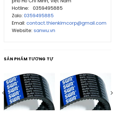
phố Hồ Chí Minh, Việt Nam
Hotline: 0359495885
Zalo:
0359495885
Email:
contact.thienkimcorp@gmail.com
Website:
sanwu.vn
SẢN PHẨM TƯƠNG TỰ