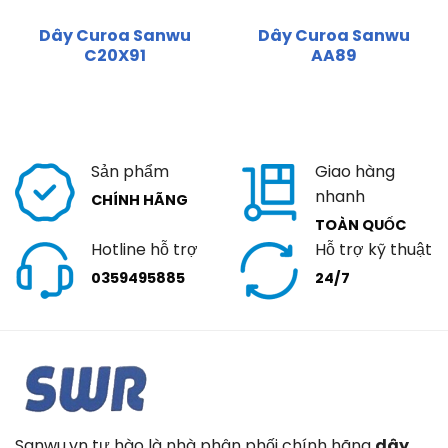
Dây Curoa Sanwu
Dây Curoa Sanwu
C20X91
AA89
Sản phẩm
Giao hàng
nhanh
CHÍNH HÃNG
TOÀN QUỐC
Hotline hỗ trợ
Hỗ trợ kỹ thuật
0359495885
24/7
Sanwu.vn tự hào là nhà phân phối chính hãng
dây