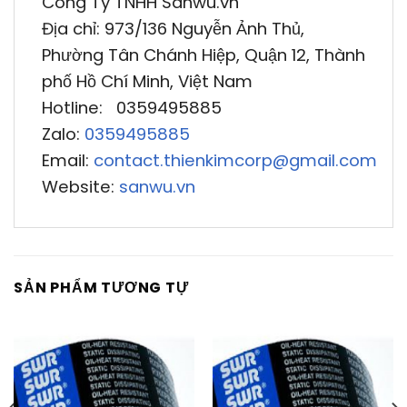
Công Ty TNHH Sanwu.vn
Địa chỉ: 973/136 Nguyễn Ảnh Thủ,
Phường Tân Chánh Hiệp, Quận 12, Thành
phố Hồ Chí Minh, Việt Nam
Hotline: 0359495885
Zalo:
0359495885
Email:
contact.thienkimcorp@gmail.com
Website:
sanwu.vn
SẢN PHẨM TƯƠNG TỰ