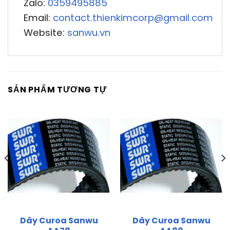
Zalo:
0359495885
Email:
contact.thienkimcorp@gmail.com
Website:
sanwu.vn
SẢN PHẨM TƯƠNG TỰ
Dây Curoa Sanwu
Dây Curoa Sanwu