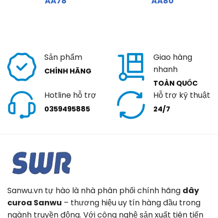
AA78
AA80
Sản phẩm
Giao hàng
nhanh
CHÍNH HÃNG
TOÀN QUỐC
Hotline hỗ trợ
Hỗ trợ kỹ thuật
0359495885
24/7
Sanwu.vn tự hào là nhà phân phối chính hãng
dây
curoa Sanwu
– thương hiệu uy tín hàng đầu trong
ngành truyền động. Với công nghệ sản xuất tiên tiến