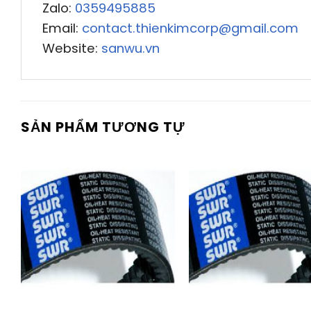
Zalo:
0359495885
Email:
contact.thienkimcorp@gmail.com
Website:
sanwu.vn
SẢN PHẨM TƯƠNG TỰ