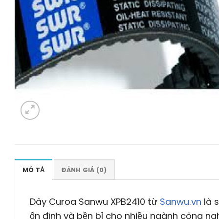
MÔ TẢ
ĐÁNH GIÁ (0)
Dây Curoa Sanwu XPB2410 từ
Sanwu.vn
là 
ổn định và bền bỉ cho nhiều ngành công ngh