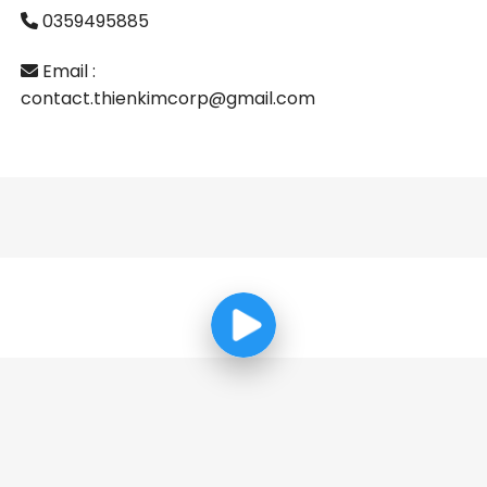
0359495885
Email :
contact.thienkimcorp@gmail.com