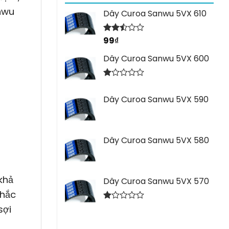
nwu
Dây Curoa Sanwu 5VX 610
99
₫
Được
xếp
hạng
Dây Curoa Sanwu 5VX 600
2.44
5 sao
Được
xếp
Dây Curoa Sanwu 5VX 590
hạng
1.00
5
sao
Dây Curoa Sanwu 5VX 580
khả
Dây Curoa Sanwu 5VX 570
khắc
Được
sợi
xếp
hạng