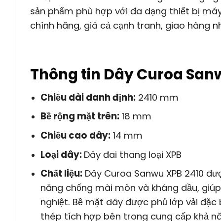
sản phẩm phù hợp với đa dạng thiết bị má
chính hãng, giá cả cạnh tranh, giao hàng nh
Thông tin Dây Curoa San
Chiều dài danh định:
2410 mm
Bề rộng mặt trên:
18 mm
Chiều cao dây:
14 mm
Loại dây:
Dây đai thang loại XPB
Chất liệu:
Dây Curoa Sanwu XPB 2410 được
năng chống mài mòn và kháng dầu, giúp du
nghiệt. Bề mặt dây được phủ lớp vải đặc 
thép tích hợp bên trong cung cấp khả n