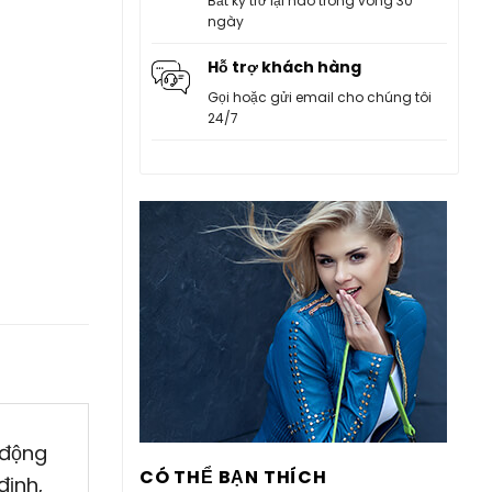
Bất kỳ trở lại nào trong vòng 30
ngày
Hỗ trợ khách hàng
Gọi hoặc gửi email cho chúng tôi
24/7
 động
CÓ THỂ BẠN THÍCH
định,