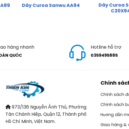
Dây Curoa 
AA89
Dây Curoa Sanwu AA94
C20X9
iao hàng nhanh
Hotline hỗ trợ
OÀN QUỐC
0359495885
Chính sác
Chính sách đổ
Chính sách b
973/136 Nguyễn Ảnh Thủ, Phường
Tân Chánh Hiệp, Quận 12, Thành phố
Hướng dẫn m
Hồ Chí Minh, Việt Nam.
Giao hàng & 