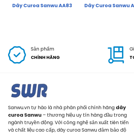
Dây Curoa Sanwu AA83
Dây Curoa Sanwu 
Sản phẩm
G
CHÍNH HÃNG
T
Sanwu.vn tự hào là nhà phân phối chính hãng
dây
curoa Sanwu
– thương hiệu uy tín hàng đầu trong
ngành truyền động. Với công nghệ sản xuất tiên tiến
và chất liệu cao cấp, dây curoa Sanwu đảm bảo độ