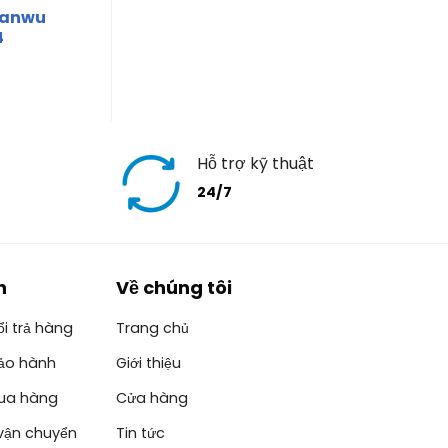
Sanwu
4
Hỗ trợ kỹ thuật
24/7
h
Về chúng tôi
i trả hàng
Trang chủ
ảo hành
Giới thiệu
ua hàng
Cửa hàng
vận chuyển
Tin tức