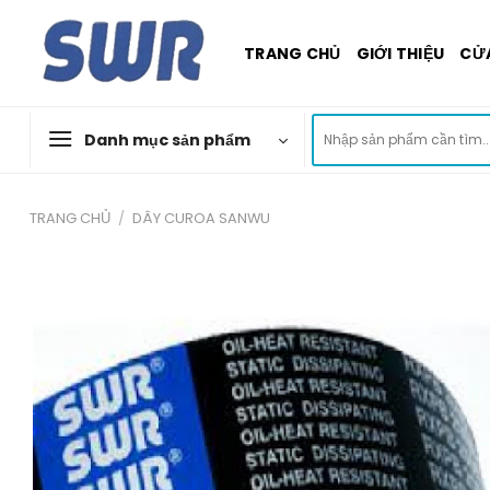
Skip
to
TRANG CHỦ
GIỚI THIỆU
CỬ
content
Tìm
Danh mục sản phẩm
kiếm:
TRANG CHỦ
/
DÂY CUROA SANWU