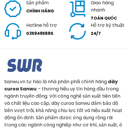
Sản phẩm
Giao hàng
nhanh
CHÍNH HÃNG
TOÀN QUỐC
Hotline hỗ trợ
Hỗ trợ kỹ thuật
0359495885
24/7
Sanwu.vn tự hào là nhà phân phối chính hãng
dây
curoa Sanwu
– thương hiệu uy tín hàng đầu trong
ngành truyền động. Với công nghệ sản xuất tiên tiến
và chất liệu cao cấp, dây curoa Sanwu đảm bảo độ
bền vượt trội, khả năng chịu lực tốt và hiệu suất hoạt
động ổn định. Sản phẩm được ứng dụng rộng rãi
trong các ngành công nghiệp như cơ khí, sản xuất, ô