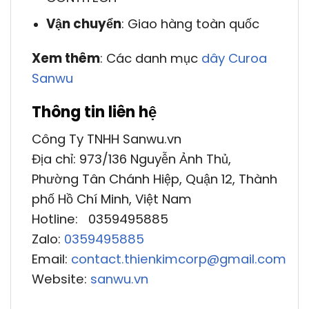
Vận chuyển
: Giao hàng toàn quốc
Xem thêm
: Các danh mục
dây Curoa
Sanwu
Thông tin liên hệ
Công Ty TNHH Sanwu.vn
Địa chỉ: 973/136 Nguyễn Ảnh Thủ,
Phường Tân Chánh Hiệp, Quận 12, Thành
phố Hồ Chí Minh, Việt Nam
Hotline: 0359495885
Zalo:
0359495885
Email:
contact.thienkimcorp@gmail.com
Website:
sanwu.vn