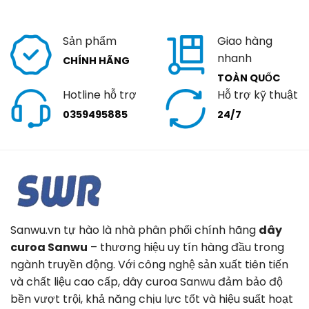
Sản phẩm
Giao hàng
nhanh
CHÍNH HÃNG
TOÀN QUỐC
Hotline hỗ trợ
Hỗ trợ kỹ thuật
0359495885
24/7
Sanwu.vn tự hào là nhà phân phối chính hãng
dây
curoa Sanwu
– thương hiệu uy tín hàng đầu trong
ngành truyền động. Với công nghệ sản xuất tiên tiến
và chất liệu cao cấp, dây curoa Sanwu đảm bảo độ
bền vượt trội, khả năng chịu lực tốt và hiệu suất hoạt