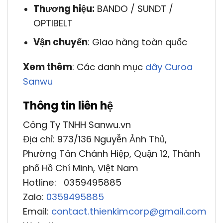
Thương hiệu:
BANDO / SUNDT /
OPTIBELT
Vận chuyển
: Giao hàng toàn quốc
Xem thêm
: Các danh mục
dây Curoa
Sanwu
Thông tin liên hệ
Công Ty TNHH Sanwu.vn
Địa chỉ: 973/136 Nguyễn Ảnh Thủ,
Phường Tân Chánh Hiệp, Quận 12, Thành
phố Hồ Chí Minh, Việt Nam
Hotline: 0359495885
Zalo:
0359495885
Email:
contact.thienkimcorp@gmail.com