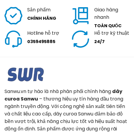
Sản phẩm
Giao hàng
nhanh
CHÍNH HÃNG
TOÀN QUỐC
Hotline hỗ trợ
Hỗ trợ kỹ thuật
0359495885
24/7
Sanwu.vn tự hào là nhà phân phối chính hãng
dây
curoa Sanwu
– thương hiệu uy tín hàng đầu trong
ngành truyền động. Với công nghệ sản xuất tiên tiến
và chất liệu cao cấp, dây curoa Sanwu đảm bảo độ
bền vượt trội, khả năng chịu lực tốt và hiệu suất hoạt
động ổn định. Sản phẩm được ứng dụng rộng rãi