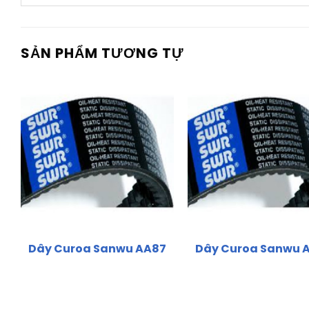
SẢN PHẨM TƯƠNG TỰ
Dây Curoa Sanwu AA87
Dây Curoa Sanwu 