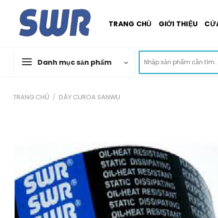
Skip
to
TRANG CHỦ
GIỚI THIỆU
CỬ
content
Tìm
Danh mục sản phẩm
kiếm:
TRANG CHỦ
/
DÂY CUROA SANWU