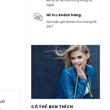
Bất kỳ trở lại nào trong vòng 30
ngày
Hỗ trợ khách hàng
Gọi hoặc gửi email cho chúng tôi
24/7
 và
CÓ THỂ BẠN THÍCH
h