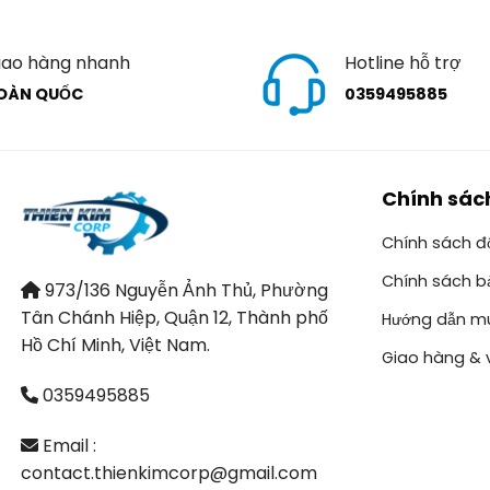
iao hàng nhanh
Hotline hỗ trợ
OÀN QUỐC
0359495885
Chính sác
Chính sách đổ
Chính sách b
973/136 Nguyễn Ảnh Thủ, Phường
Tân Chánh Hiệp, Quận 12, Thành phố
Hướng dẫn m
Hồ Chí Minh, Việt Nam.
Giao hàng & 
0359495885
Email :
contact.thienkimcorp@gmail.com