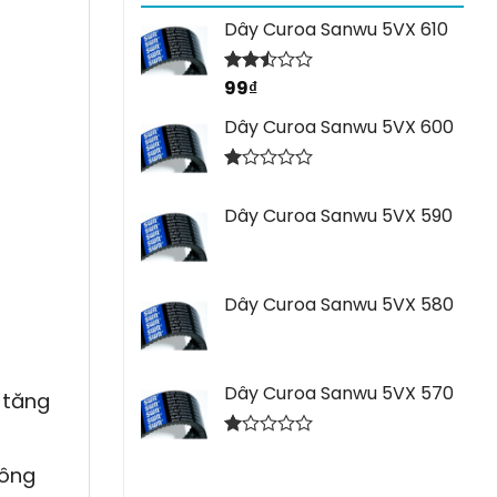
Dây Curoa Sanwu 5VX 610
99
₫
Được
xếp
hạng
Dây Curoa Sanwu 5VX 600
2.44
5 sao
Được
xếp
Dây Curoa Sanwu 5VX 590
hạng
1.00
5
sao
Dây Curoa Sanwu 5VX 580
Dây Curoa Sanwu 5VX 570
 tăng
Được
xếp
công
hạng