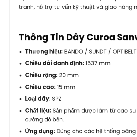
tranh, hỗ trợ tư vấn kỹ thuật và giao hàng
Thông Tin Dây Curoa San
Thương hiệu:
BANDO / SUNDT / OPTIBELT
Chiều dài danh định:
1537 mm
Chiều rộng:
20 mm
Chiều cao:
15 mm
Loại dây
: SPZ
Chất liệu:
Sản phẩm được làm từ cao su t
cường độ bền.
Ứng dụng:
Dùng cho các hệ thống băng 