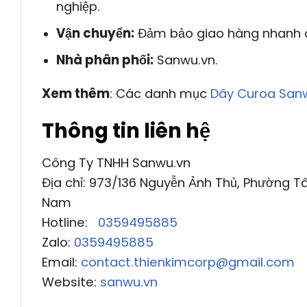
nghiệp.
Vận chuyển:
Đảm bảo giao hàng nhanh c
Nhà phân phối:
Sanwu.vn.
Xem thêm
: Các danh mục
Dây Curoa San
Thông tin liên hệ
Công Ty TNHH Sanwu.vn
Địa chỉ: 973/136 Nguyễn Ảnh Thủ, Phường Tâ
Nam
Hotline:
0359495885
Zalo:
0359495885
Email:
contact.thienkimcorp@gmail.com
Website:
sanwu.vn