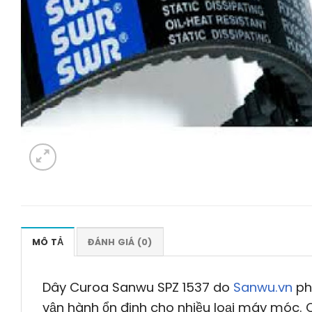
MÔ TẢ
ĐÁNH GIÁ (0)
Dây Curoa Sanwu SPZ 1537 do
Sanwu.vn
ph
vận hành ổn định cho nhiều loại máy móc. 