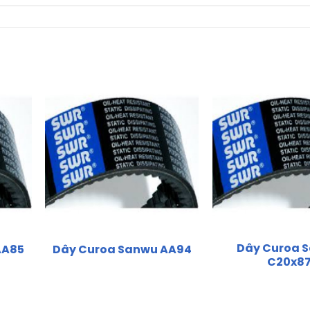
Dây Curoa 
AA85
Dây Curoa Sanwu AA94
C20x8