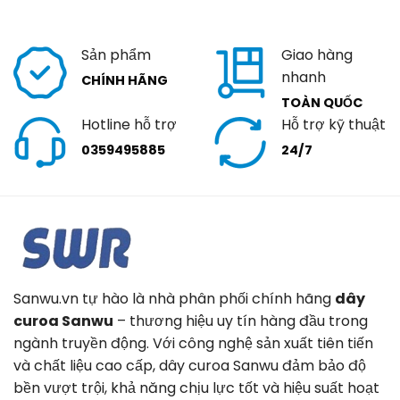
Sản phẩm
Giao hàng
nhanh
CHÍNH HÃNG
TOÀN QUỐC
Hotline hỗ trợ
Hỗ trợ kỹ thuật
0359495885
24/7
Sanwu.vn tự hào là nhà phân phối chính hãng
dây
curoa Sanwu
– thương hiệu uy tín hàng đầu trong
ngành truyền động. Với công nghệ sản xuất tiên tiến
và chất liệu cao cấp, dây curoa Sanwu đảm bảo độ
bền vượt trội, khả năng chịu lực tốt và hiệu suất hoạt