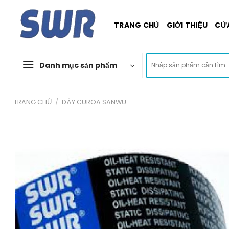
Skip
to
TRANG CHỦ
GIỚI THIỆU
CỬ
content
Tìm
Danh mục sản phẩm
kiếm:
TRANG CHỦ
/
DÂY CUROA SANWU