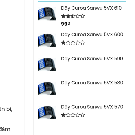
Dây Curoa Sanwu 5VX 610
99
₫
Được
xếp
hạng
Dây Curoa Sanwu 5VX 600
2.44
5 sao
Được
xếp
Dây Curoa Sanwu 5VX 590
hạng
1.00
5
sao
Dây Curoa Sanwu 5VX 580
Dây Curoa Sanwu 5VX 570
n bỉ,
Được
xếp
 đảm
hạng