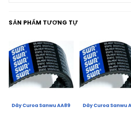
SẢN PHẨM TƯƠNG TỰ
Dây Curoa Sanwu AA89
Dây Curoa Sanwu 