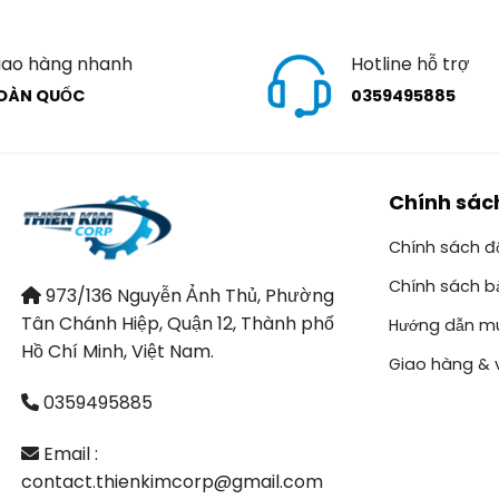
iao hàng nhanh
Hotline hỗ trợ
OÀN QUỐC
0359495885
Chính sác
Chính sách đổ
Chính sách b
973/136 Nguyễn Ảnh Thủ, Phường
Tân Chánh Hiệp, Quận 12, Thành phố
Hướng dẫn m
Hồ Chí Minh, Việt Nam.
Giao hàng & 
0359495885
Email :
contact.thienkimcorp@gmail.com