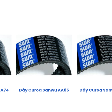
AA74
Dây Curoa Sanwu AA85
Dây Curoa Sa