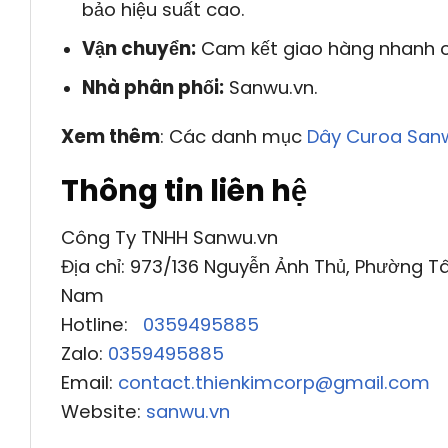
bảo hiệu suất cao.
Vận chuyển:
Cam kết giao hàng nhanh ch
Nhà phân phối:
Sanwu.vn.
Xem thêm
: Các danh mục
Dây Curoa San
Thông tin liên hệ
Công Ty TNHH Sanwu.vn
Địa chỉ: 973/136 Nguyễn Ảnh Thủ, Phường Tâ
Nam
Hotline:
0359495885
Zalo:
0359495885
Email:
contact.thienkimcorp@gmail.com
Website:
sanwu.vn