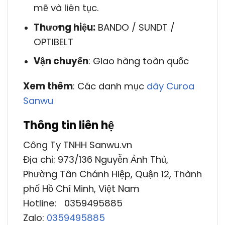
mẽ và liên tục.
Thương hiệu:
BANDO / SUNDT /
OPTIBELT
Vận chuyển
: Giao hàng toàn quốc
Xem thêm
: Các danh mục
dây Curoa
Sanwu
Thông tin liên hệ
Công Ty TNHH Sanwu.vn
Địa chỉ: 973/136 Nguyễn Ảnh Thủ,
Phường Tân Chánh Hiệp, Quận 12, Thành
phố Hồ Chí Minh, Việt Nam
Hotline: 0359495885
Zalo:
0359495885