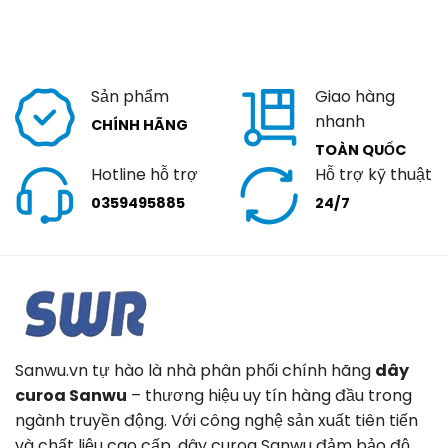
Sản phẩm
Giao hàng
nhanh
CHÍNH HÃNG
TOÀN QUỐC
Hotline hỗ trợ
Hỗ trợ kỹ thuật
0359495885
24/7
Sanwu.vn tự hào là nhà phân phối chính hãng
dây
curoa Sanwu
– thương hiệu uy tín hàng đầu trong
ngành truyền động. Với công nghệ sản xuất tiên tiến
và chất liệu cao cấp, dây curoa Sanwu đảm bảo độ