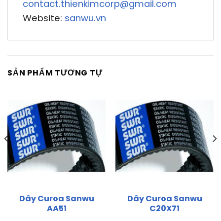
contact.thienkimcorp@gmail.com
Website:
sanwu.vn
SẢN PHẨM TƯƠNG TỰ
Dây Curoa Sanwu
Dây Curoa Sanwu
AA51
C20X71