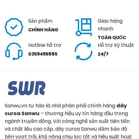
Sản phẩm
Giao hàng
nhanh
CHÍNH HÃNG
TOÀN QUỐC
Hotline hỗ trợ
Hỗ trợ kỹ thuật
0359495885
24/7
Sanwu.vn tự hào là nhà phân phối chính hãng
dây
curoa Sanwu
– thương hiệu uy tín hàng đầu trong
ngành truyền động. Với công nghệ sản xuất tiên tiến
và chất liệu cao cấp, dây curoa Sanwu đảm bảo độ
bền vượt trội, khả năng chịu lực tốt và hiệu suất hoạt