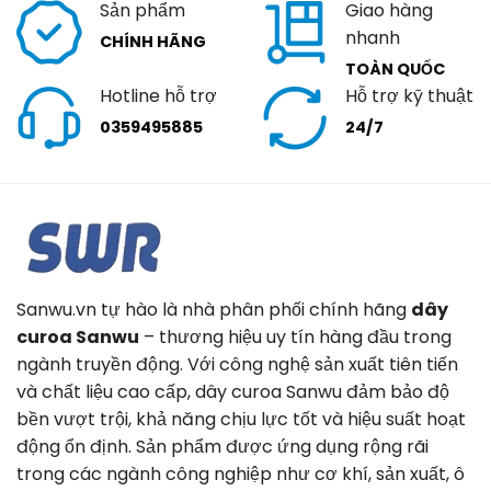
Sản phẩm
Giao hàng
nhanh
CHÍNH HÃNG
TOÀN QUỐC
Hotline hỗ trợ
Hỗ trợ kỹ thuật
0359495885
24/7
Sanwu.vn tự hào là nhà phân phối chính hãng
dây
curoa Sanwu
– thương hiệu uy tín hàng đầu trong
ngành truyền động. Với công nghệ sản xuất tiên tiến
và chất liệu cao cấp, dây curoa Sanwu đảm bảo độ
bền vượt trội, khả năng chịu lực tốt và hiệu suất hoạt
động ổn định. Sản phẩm được ứng dụng rộng rãi
trong các ngành công nghiệp như cơ khí, sản xuất, ô