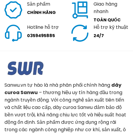
Sản phẩm
Giao hàng
nhanh
CHÍNH HÃNG
TOÀN QUỐC
Hotline hỗ trợ
Hỗ trợ kỹ thuật
0359495885
24/7
Sanwu.vn tự hào là nhà phân phối chính hãng
dây
curoa Sanwu
– thương hiệu uy tín hàng đầu trong
ngành truyền động. Với công nghệ sản xuất tiên tiến
và chất liệu cao cấp, dây curoa Sanwu đảm bảo độ
bền vượt trội, khả năng chịu lực tốt và hiệu suất hoạt
động ổn định. Sản phẩm được ứng dụng rộng rãi
trong các ngành công nghiệp như cơ khí, sản xuất, ô