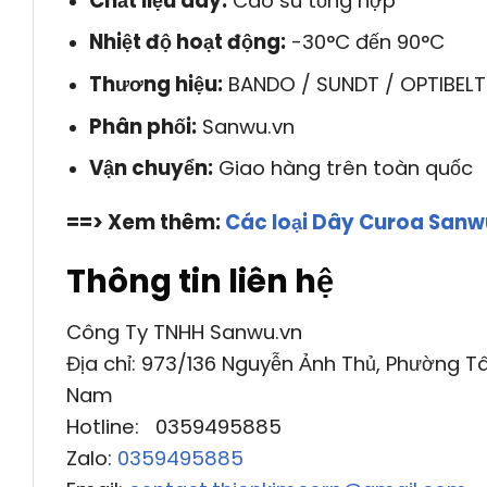
Chất liệu dây:
Cao su tổng hợp
Nhiệt độ hoạt động:
-30°C đến 90°C
Thương hiệu:
BANDO / SUNDT / OPTIBELT
Phân phối:
Sanwu.vn
Vận chuyển:
Giao hàng trên toàn quốc
==> Xem thêm:
Các loại Dây Curoa San
Thông tin liên hệ
Công Ty TNHH Sanwu.vn
Địa chỉ: 973/136 Nguyễn Ảnh Thủ, Phường Tâ
Nam
Hotline: 0359495885
Zalo:
0359495885