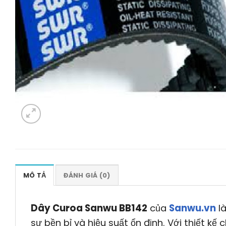
MÔ TẢ
ĐÁNH GIÁ (0)
Dây Curoa Sanwu BB142
của
Sanwu.vn
là
sự bền bỉ và hiệu suất ổn định. Với thiết kế 