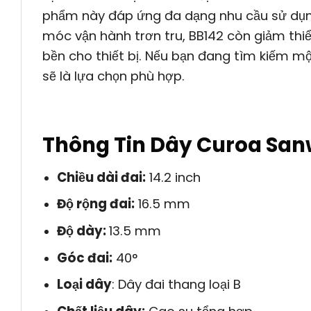
phẩm này đáp ứng đa dạng nhu cầu sử dụn
móc vận hành trơn tru, BB142 còn giảm thi
bền cho thiết bị. Nếu bạn đang tìm kiếm mộ
sẽ là lựa chọn phù hợp.
Thông Tin Dây Curoa San
Chiều dài đai:
14.2 inch
Độ rộng đai:
16.5 mm
Độ dày:
13.5 mm
Góc đai:
40°
Loại dây
: Dây đai thang loại B