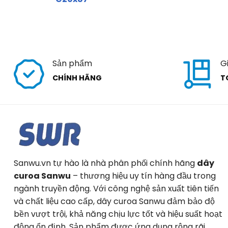
Sản phẩm
G
CHÍNH HÃNG
T
Sanwu.vn tự hào là nhà phân phối chính hãng
dây
curoa Sanwu
– thương hiệu uy tín hàng đầu trong
ngành truyền động. Với công nghệ sản xuất tiên tiến
và chất liệu cao cấp, dây curoa Sanwu đảm bảo độ
bền vượt trội, khả năng chịu lực tốt và hiệu suất hoạt
động ổn định. Sản phẩm được ứng dụng rộng rãi