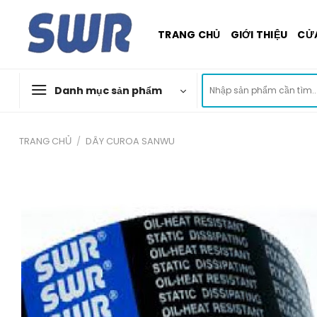
Skip
to
TRANG CHỦ
GIỚI THIỆU
CỬ
content
Tìm
Danh mục sản phẩm
kiếm:
TRANG CHỦ
/
DÂY CUROA SANWU