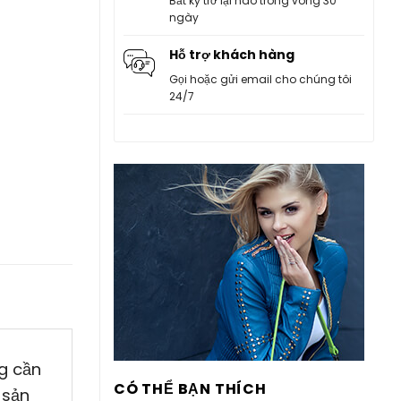
Bất kỳ trở lại nào trong vòng 30
ngày
Hỗ trợ khách hàng
Gọi hoặc gửi email cho chúng tôi
24/7
g cần
CÓ THỂ BẠN THÍCH
 sản