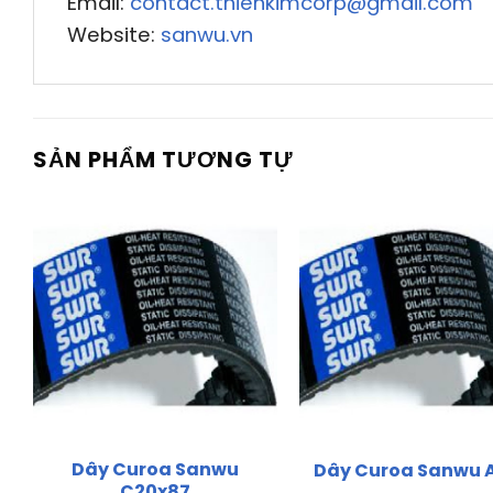
Email:
contact.thienkimcorp@gmail.com
Website:
sanwu.vn
SẢN PHẨM TƯƠNG TỰ
Dây Curoa Sanwu
Dây Curoa Sanwu 
C20x87