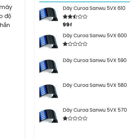
p máy
Dây Curoa Sanwu 5VX 610
o độ
chắn
99
₫
Được
xếp
hạng
Dây Curoa Sanwu 5VX 600
2.44
5 sao
Được
xếp
Dây Curoa Sanwu 5VX 590
hạng
1.00
5
sao
Dây Curoa Sanwu 5VX 580
Dây Curoa Sanwu 5VX 570
Được
xếp
hạng