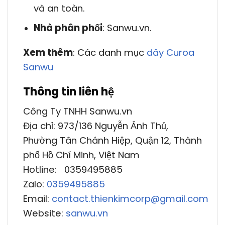
và an toàn.
Nhà phân phối
: Sanwu.vn.
Xem thêm
: Các danh mục
dây Curoa
Sanwu
Thông tin liên hệ
Công Ty TNHH Sanwu.vn
Địa chỉ: 973/136 Nguyễn Ảnh Thủ,
Phường Tân Chánh Hiệp, Quận 12, Thành
phố Hồ Chí Minh, Việt Nam
Hotline: 0359495885
Zalo:
0359495885
Email:
contact.thienkimcorp@gmail.com
Website:
sanwu.vn