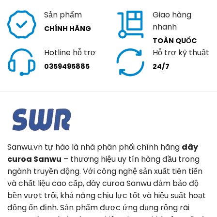
Sản phẩm
Giao hàng
nhanh
CHÍNH HÃNG
TOÀN QUỐC
Hotline hỗ trợ
Hỗ trợ kỹ thuật
0359495885
24/7
Sanwu.vn tự hào là nhà phân phối chính hãng
dây
curoa Sanwu
– thương hiệu uy tín hàng đầu trong
ngành truyền động. Với công nghệ sản xuất tiên tiến
và chất liệu cao cấp, dây curoa Sanwu đảm bảo độ
bền vượt trội, khả năng chịu lực tốt và hiệu suất hoạt
động ổn định. Sản phẩm được ứng dụng rộng rãi