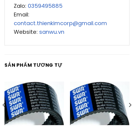
Zalo:
0359495885
Email:
contact.thienkimcorp@gmail.com
Website:
sanwu.vn
SẢN PHẨM TƯƠNG TỰ