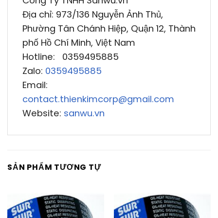
Công Ty TNHH Sanwu.vn
Địa chỉ: 973/136 Nguyễn Ảnh Thủ,
Phường Tân Chánh Hiệp, Quận 12, Thành
phố Hồ Chí Minh, Việt Nam
Hotline: 0359495885
Zalo:
0359495885
Email:
contact.thienkimcorp@gmail.com
Website:
sanwu.vn
SẢN PHẨM TƯƠNG TỰ