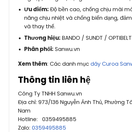
Ưu điểm:
Độ bền cao, chống chịu mài mòn
năng chịu nhiệt và chống biến dạng, đảm b
và thay thế.
Thương hiệu:
BANDO / SUNDT / OPTIBELT
Phân phối:
Sanwu.vn
Xem thêm
: Các danh mục
dây Curoa San
Thông tin liên hệ
Công Ty TNHH Sanwu.vn
Địa chỉ: 973/136 Nguyễn Ảnh Thủ, Phường Tâ
Nam
Hotline: 0359495885
Zalo:
0359495885