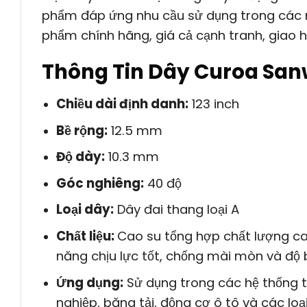
phẩm đáp ứng nhu cầu sử dụng trong các 
phẩm chính hãng, giá cả cạnh tranh, giao 
Thông Tin Dây Curoa San
Chiều dài định danh:
123 inch
Bề rộng:
12.5 mm
Độ dày:
10.3 mm
Góc nghiêng:
40 độ
Loại dây:
Dây đai thang loại A
Chất liệu:
Cao su tổng hợp chất lượng ca
năng chịu lực tốt, chống mài mòn và độ b
Ứng dụng:
Sử dụng trong các hệ thống t
nghiệp, băng tải, động cơ ô tô và các loạ