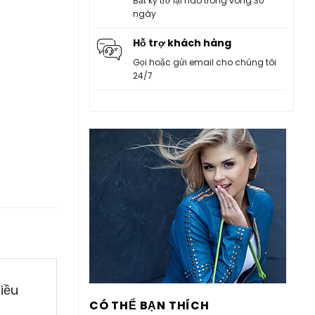
Bất kỳ trở lại nào trong vòng 30
ngày
Hỗ trợ khách hàng
Gọi hoặc gửi email cho chúng tôi
24/7
iều
CÓ THỂ BẠN THÍCH
n