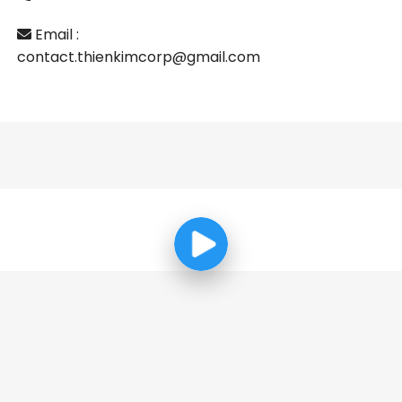
Email :
contact.thienkimcorp@gmail.com