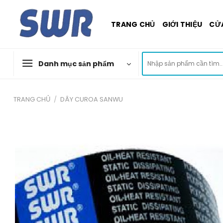
Skip
to
TRANG CHỦ
GIỚI THIỆU
CỬ
content
Tìm
Danh mục sản phẩm
kiếm:
TRANG CHỦ
/
DÂY CUROA SANWU