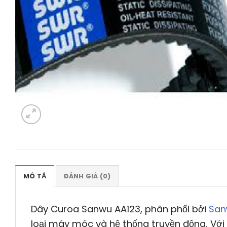
MÔ TẢ
ĐÁNH GIÁ (0)
Dây Curoa Sanwu AA123, phân phối bởi
San
loại máy móc và hệ thống truyền động. Với 