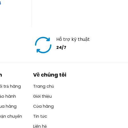
4
Hỗ trợ kỹ thuật
24/7
h
Về chúng tôi
i trả hàng
Trang chủ
ảo hành
Giới thiệu
ua hàng
Cửa hàng
vận chuyển
Tin tức
Liên hệ