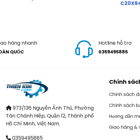
C20X9
iao hàng nhanh
Hotline hỗ trợ
OÀN QUỐC
0359495885
Chính sác
Chính sách đổ
Chính sách b
973/136 Nguyễn Ảnh Thủ, Phường
Tân Chánh Hiệp, Quận 12, Thành phố
Hướng dẫn m
Hồ Chí Minh, Việt Nam.
Giao hàng & 
0359495885