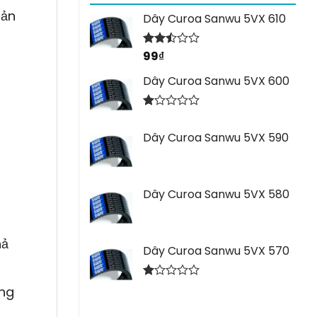
sản
Dây Curoa Sanwu 5VX 610
99
₫
Được
xếp
hạng
Dây Curoa Sanwu 5VX 600
2.44
5 sao
Được
xếp
Dây Curoa Sanwu 5VX 590
hạng
1.00
5
sao
Dây Curoa Sanwu 5VX 580
hả
Dây Curoa Sanwu 5VX 570
Được
ông
xếp
hạng