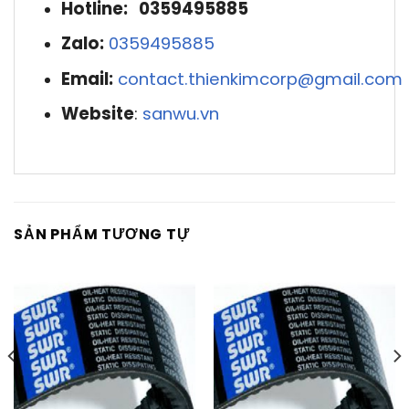
Hotline: 0359495885
Zalo:
0359495885
Email:
contact.thienkimcorp@gmail.com
Website
:
sanwu.vn
SẢN PHẨM TƯƠNG TỰ