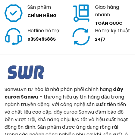
Sản phẩm
Giao hàng
nhanh
CHÍNH HÃNG
TOÀN QUỐC
Hotline hỗ trợ
Hỗ trợ kỹ thuật
0359495885
24/7
Sanwu.vn tự hào là nhà phân phối chính hãng
dây
curoa Sanwu
– thương hiệu uy tín hàng đầu trong
ngành truyền động. Với công nghệ sản xuất tiên tiến
và chất liệu cao cấp, dây curoa Sanwu đảm bảo độ
bền vượt trội, khả năng chịu lực tốt và hiệu suất hoạt
động ổn định. Sản phẩm được ứng dụng rộng rãi
trong các ngành công nghiệp như cơ khí, sản xuất, ô